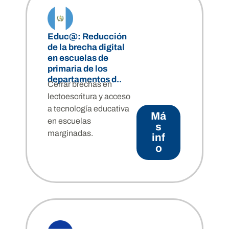
Educ@: Reducción
de la brecha digital
en escuelas de
primaria de los
departamentos d..
Cerrar brechas en
lectoescritura y acceso
a tecnología educativa
Má
en escuelas
s
marginadas.
inf
o