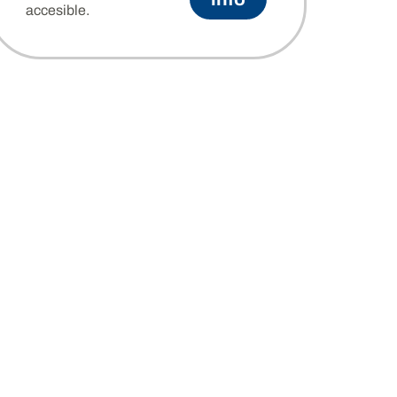
accesible.
nte residencias artísticas.
ación y el intercambio