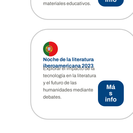
Atelier Poéti
materiales educativos.
«Residencias en movimiento»: In
Poetas de lengua portuguesa y
cultural.
Más info
Noche de la literatura
iberoamericana 2023
Explorar el impacto de la
tecnología en la literatura
y el futuro de las
Má
humanidades mediante
s
debates.
info