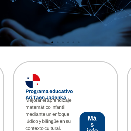
Programa educativo
Ari Taen Jadenkä
Mejorar el aprendizaje
matemático infantil
mediante un enfoque
Má
lúdico y bilingüe en su
s
contexto cultural.
info