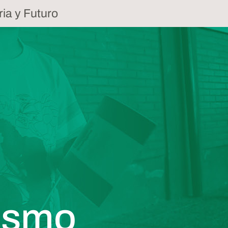
a y Futuro
̈ismo