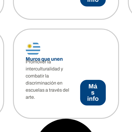
co
iciativa que impulsa el diálogo intercultural y el multilingüismo media
 española colaboran con comunidades locales, promoviendo la cocre
Muros que unen
Promover la
interculturalidad y
combatir la
discriminación en
Má
escuelas a través del
s
arte.
info