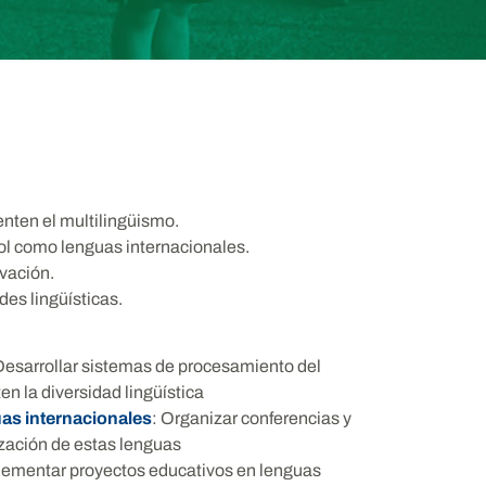
enten el multilingüismo.
ñol como lenguas internacionales.
rvación.
es lingüísticas.
Desarrollar sistemas de procesamiento del
en la diversidad lingüística
as internacionales
: Organizar conferencias y
ización de estas lenguas
lementar proyectos educativos en lenguas