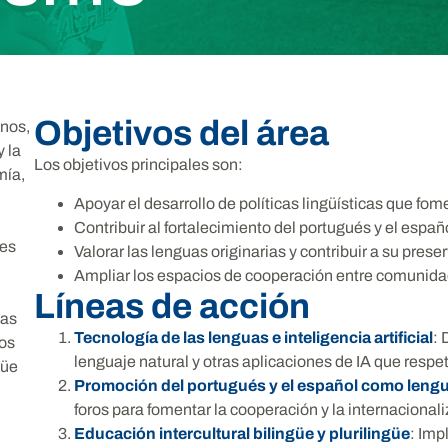
Objetivos del área
anos,
y la
Los objetivos principales son:
mía,
Apoyar el desarrollo de políticas lingüísticas que fom
Contribuir al fortalecimiento del portugués y el espa
les
Valorar las lenguas originarias y contribuir a su prese
Ampliar los espacios de cooperación entre comunidad
Líneas de acción
uas
Tecnología de las lenguas e inteligencia artificial
: 
hos
lenguaje natural y otras aplicaciones de IA que respet
güe
Promoción del portugués y el español como lengu
foros para fomentar la cooperación y la internacional
Educación intercultural bilingüe y plurilingüe
: Imp