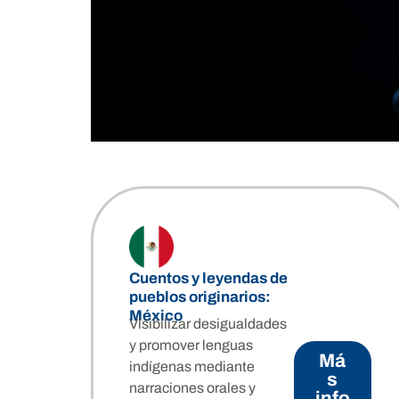
Cuentos y leyendas de
pueblos originarios:
México
Visibilizar desigualdades
y promover lenguas
Má
indígenas mediante
2/6
s
narraciones orales y
info