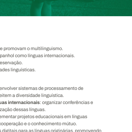
que promovam o multilinguismo.
spanhol como línguas internacionais.
preservação.
des linguísticas.
envolver sistemas de processamento de
eitem a diversidade linguística.
as internacionais
:
organizar conferências e
ização dessas línguas.
ementar projetos educacionais em línguas
 a cooperação e o conhecimento mútuo.
s digitais para as línguas originárias, promovendo