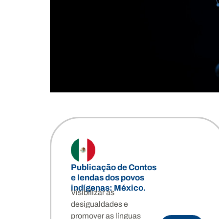
Publicação de Contos
e lendas dos povos
indígenas: México.
Visibilizar as
desigualdades e
2/6
promover as línguas