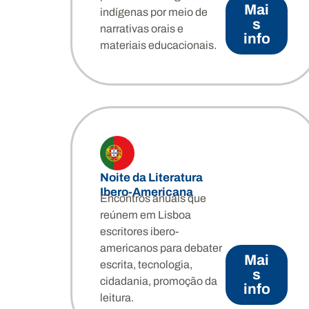
Atelier Poéti
Mai
indígenas por meio de
s
narrativas orais e
info
“Residências em movimento”: Ini
materiais educacionais.
Poetas de língua portuguesa e
Más info
Noite da Literatura
Ibero-Americana
Encontros anuais que
reúnem em Lisboa
escritores ibero-
americanos para debater
Mai
escrita, tecnologia,
s
cidadania, promoção da
info
leitura.