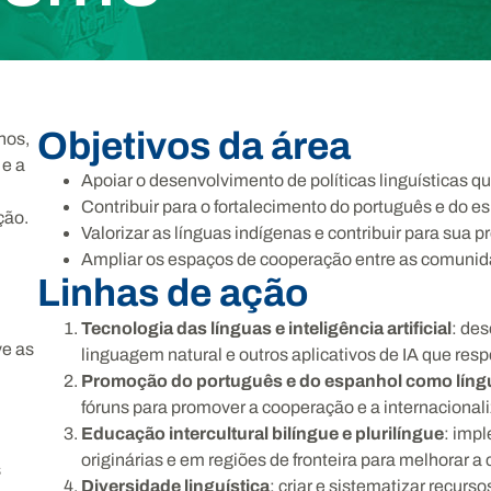
Objetivos da área
nos,
 e a
Apoiar o desenvolvimento de políticas linguísticas 
Contribuir para o fortalecimento do português e do e
ção.
Valorizar as línguas indígenas e contribuir para sua 
Ampliar os espaços de cooperação entre as comunida
Linhas de ação
Tecnologia das línguas e inteligência artificial
:
des
ve as
linguagem natural e outros aplicativos de IA que resp
Promoção do português e do espanhol como língu
fóruns para promover a cooperação e a internacional
Educação intercultural bilíngue e plurilíngue
:
impl
originárias e em regiões de fronteira para melhorar
s
Diversidade linguística
:
criar e sistematizar recurso