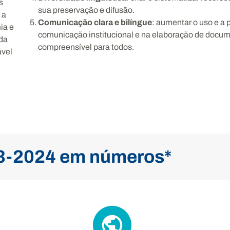
s
sua preservação e difusão.
 a
Comunicação clara e bilíngue
:
aumentar o uso e a 
ia e
comunicação institucional e na elaboração de docume
 da
compreensível para todos.
ável
3-2024 em números*