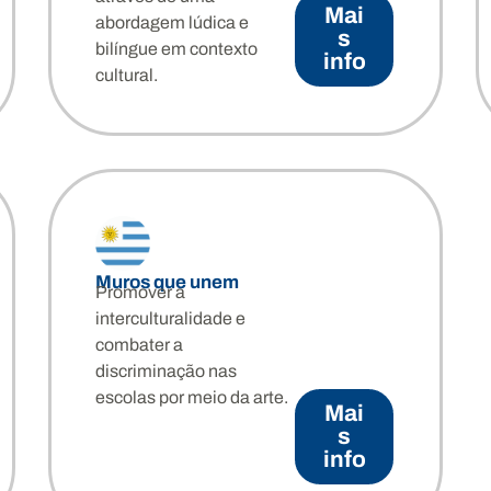
co
Mai
abordagem lúdica e
s
bilíngue em contexto
info
ciativa que promove o diálogo intercultural e o multilinguismo por m
cultural.
 espanhola colaboram com comunidades locais, promovendo a cocria
Muros que unem
Promover a
interculturalidade e
combater a
discriminação nas
escolas por meio da arte.
Mai
s
info