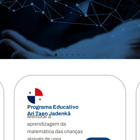
Programa Educativo
Ari Taen Jadenkä
Melhorar a
aprendizagem da
matemática das crianças
através de uma