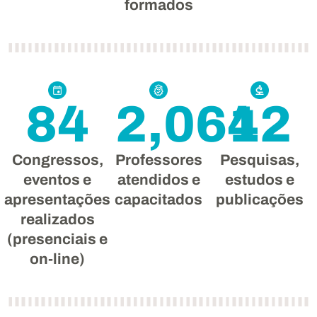
formados
84
2,064
12
Congressos,
Professores
Pesquisas,
eventos e
atendidos e
estudos e
apresentações
capacitados
publicações
realizados
(presenciais e
on-line)