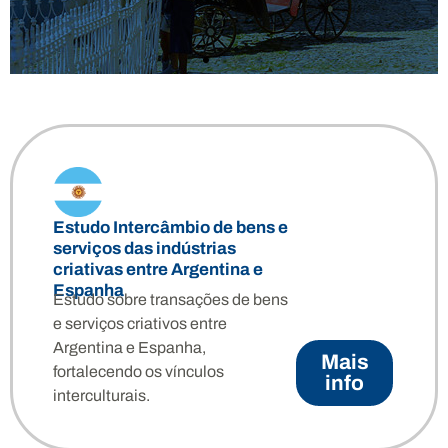
2/5
Programa de Cooperação
Interinstitucional sobre Rotas
e Itinerários Culturais Euro-
Ibero-Americanos
Estudo Intercâmbio de bens e
Promove e desenvolve iniciativas culturais,
serviços das indústrias
fomentando a criação de rotas baseadas na
criativas entre Argentina e
diversidade e nos direitos culturais. Busca
Espanha
Estudo sobre transações de bens
melhorar o desenvolvimento sustentável dos
e serviços criativos entre
territórios por meio do patrimônio e do
Argentina e Espanha,
turismo cultural.
Mais
fortalecendo os vínculos
info
interculturais.
Más info